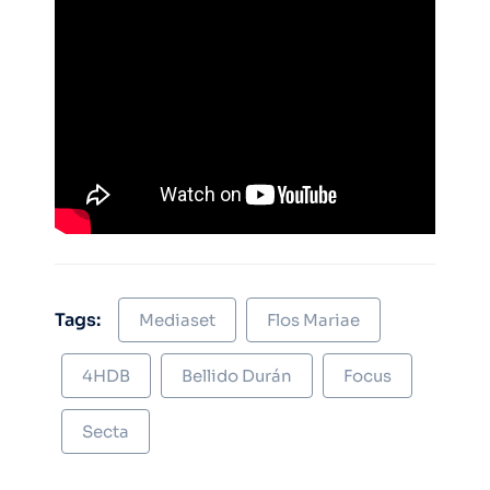
Tags:
Mediaset
Flos Mariae
4HDB
Bellido Durán
Focus
Secta