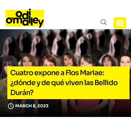
Cuatro expone a Flos Mariae:
¿dónde y de qué viven las Bellido
Durán?
MARCH 8, 2023