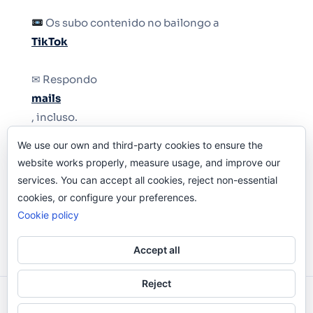
Os subo contenido no bailongo a
TikTok
✉ Respondo
mails
, incluso.
We use our own and third-party cookies to ensure the
Y si una persona no puede tener teléfono, que
website works properly, measure usage, and improve our
le quiten el teléfono.
services. You can accept all cookies, reject non-essential
cookies, or configure your preferences.
Cookie policy
Accept all
Reject
Odi O'Malley © 2016-2025. Todos Los Derechos