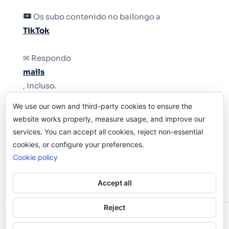
Os subo contenido no bailongo a
TikTok
✉ Respondo
mails
, incluso.
We use our own and third-party cookies to ensure the
Y si una persona no puede tener teléfono, que
website works properly, measure usage, and improve our
le quiten el teléfono.
services. You can accept all cookies, reject non-essential
cookies, or configure your preferences.
Cookie policy
Accept all
Reject
Odi O'Malley © 2016-2025. Todos Los Derechos