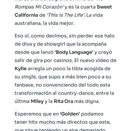
Rompas Mi Corazón’
y es la cuarta
Sweet
California
de
‘This Is The Life’
. La vida
australiana, la vida mejor.
Eso sí, como decimos, sin perder ese halo
de diva y de showgirl que la acompaña
desde que lanzó
‘Body Language’
y creyó
salir de gira por casinos. El nuevo vídeo de
Kylie
arregla un poco la tibia acogida de
su single, que supo a más bien poco a su
fanbase, no convenciendo del todo esta
transformación al country-dance, entre la
última
Miley
y la
Rita Ora
más digna.
Esperemos que en
‘Golden’
podamos
tener hits mucho más directos que este,
que sigue teniendo un aire demasiado