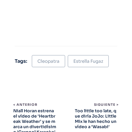
Tags:
Cleopatra
Estrella Fugaz
< ANTERIOR
SIGUIENTE >
Niall Horan estrena
Too little too late, q
el vídeo de ‘Heartbr
ue diría JoJo: Little
eak Weather’ y se m
Mix le han hecho un
arca un divertidísim
vídeo a ‘Wasabi’
o ‘Carpool Karaoke’