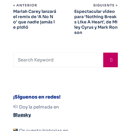
< ANTERIOR
SIGUIENTE >
Mariah Carey lanzará
Espectacular vídeo
el remix de ‘A No N
para ‘Nothing Break
o’ que nadie jamás l
s Like A Heart’, de Mi
e pidió
ley Cyrus y Mark Ron
son
¡Síguenos en redes!
Doy la pelmada en
Bluesky
Os cuento historias en