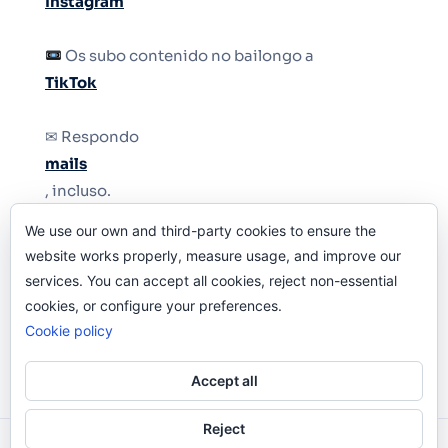
Instagram
Os subo contenido no bailongo a
TikTok
✉ Respondo
mails
, incluso.
We use our own and third-party cookies to ensure the
Y si una persona no puede tener teléfono, que
website works properly, measure usage, and improve our
le quiten el teléfono.
services. You can accept all cookies, reject non-essential
cookies, or configure your preferences.
Cookie policy
Accept all
Reject