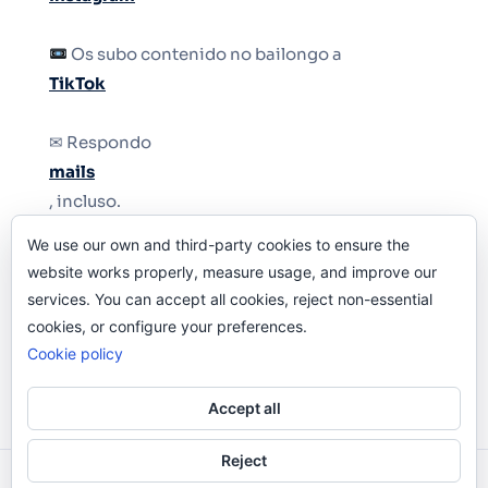
Os subo contenido no bailongo a
TikTok
✉ Respondo
mails
, incluso.
We use our own and third-party cookies to ensure the
Y si una persona no puede tener teléfono, que
website works properly, measure usage, and improve our
le quiten el teléfono.
services. You can accept all cookies, reject non-essential
cookies, or configure your preferences.
Cookie policy
Accept all
Reject