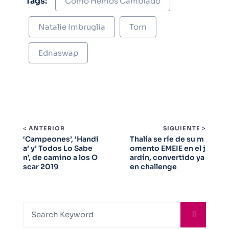
Tags:
Cómo Hemos Cambiado
Natalie Imbruglia
Torn
Ednaswap
< ANTERIOR
SIGUIENTE >
‘Campeones’, ‘Handi
Thalía se ríe de su m
a’ y’ Todos Lo Sabe
omento EMEIE en el j
n’, de camino a los O
ardín, convertido ya
scar 2019
en challenge