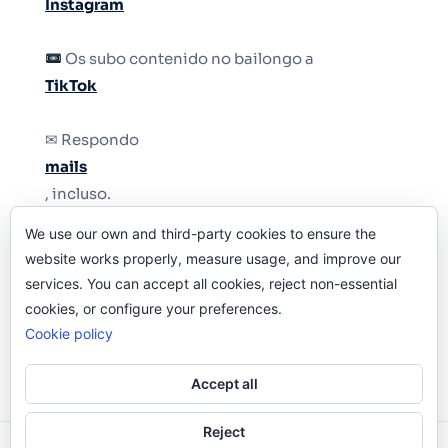
Instagram
Os subo contenido no bailongo a
TikTok
✉ Respondo
mails
, incluso.
We use our own and third-party cookies to ensure the
Y si una persona no puede tener teléfono, que
website works properly, measure usage, and improve our
le quiten el teléfono.
services. You can accept all cookies, reject non-essential
cookies, or configure your preferences.
Cookie policy
Accept all
Reject