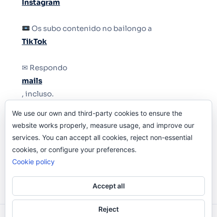
Instagram
Os subo contenido no bailongo a
TikTok
✉ Respondo
mails
, incluso.
We use our own and third-party cookies to ensure the
Y si una persona no puede tener teléfono, que
website works properly, measure usage, and improve our
le quiten el teléfono.
services. You can accept all cookies, reject non-essential
cookies, or configure your preferences.
Cookie policy
Accept all
Reject