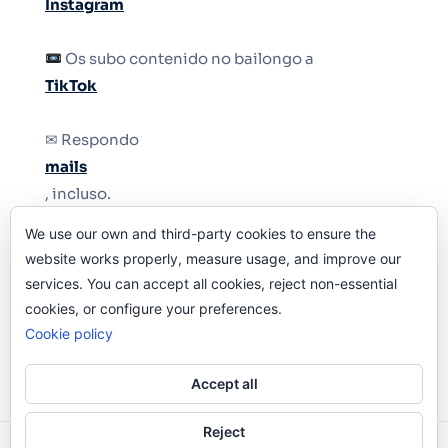
Instagram
Os subo contenido no bailongo a
TikTok
✉ Respondo
mails
, incluso.
We use our own and third-party cookies to ensure the
Y si una persona no puede tener teléfono, que
website works properly, measure usage, and improve our
le quiten el teléfono.
services. You can accept all cookies, reject non-essential
cookies, or configure your preferences.
Cookie policy
Accept all
Reject