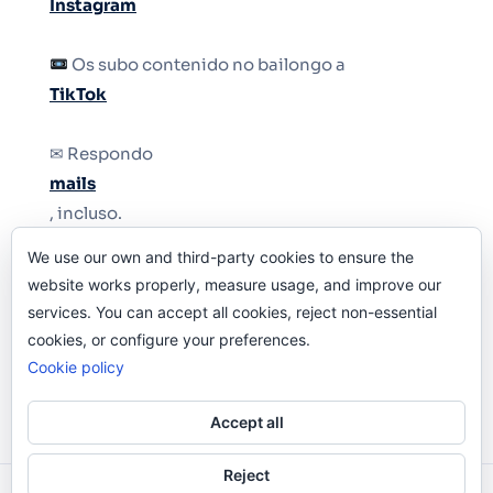
Instagram
Os subo contenido no bailongo a
TikTok
✉ Respondo
mails
, incluso.
We use our own and third-party cookies to ensure the
Y si una persona no puede tener teléfono, que
website works properly, measure usage, and improve our
le quiten el teléfono.
services. You can accept all cookies, reject non-essential
cookies, or configure your preferences.
Cookie policy
Accept all
Reject