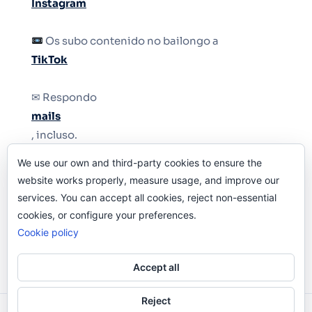
Instagram
Os subo contenido no bailongo a
TikTok
✉ Respondo
mails
, incluso.
We use our own and third-party cookies to ensure the
Y si una persona no puede tener teléfono, que
website works properly, measure usage, and improve our
le quiten el teléfono.
services. You can accept all cookies, reject non-essential
cookies, or configure your preferences.
Cookie policy
Accept all
Reject