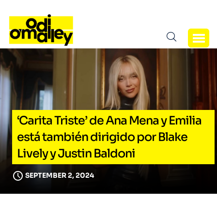
‘Carita Triste’ de Ana Mena y Emilia
está también dirigido por Blake
Lively y Justin Baldoni
SEPTEMBER 2, 2024