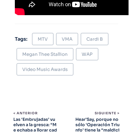
Tags:
MTV
VMA
Cardi B
Megan Thee Stallion
WAP
Video Music Awards
< ANTERIOR
SIGUIENTE >
Las ‘Embrujadas’ vu
Hear’Say, porque no
elven a la gresca: “M
sólo ‘Operación Triu
e echaba a llorar cad
nfo’ tiene la “maldici