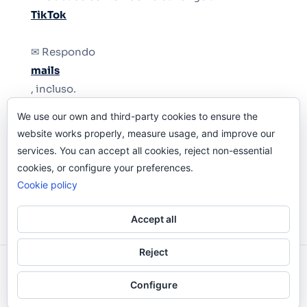
TikTok
✉ Respondo
mails
, incluso.
We use our own and third-party cookies to ensure the
Y si una persona no puede tener teléfono, que
website works properly, measure usage, and improve our
le quiten el teléfono.
services. You can accept all cookies, reject non-essential
cookies, or configure your preferences.
Cookie policy
Accept all
Reject
Odi O'Malley © 2016-2025. Todos Los Derechos
Configure
Reservados.