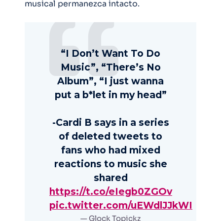
musical permanezca intacto.
“I Don’t Want To Do
Music”, “There’s No
Album”, “I just wanna
put a b*let in my head”
-Cardi B says in a series
of deleted tweets to
fans who had mixed
reactions to music she
shared
https://t.co/eIegb0ZGOv
pic.twitter.com/uEWdlJJkWI
— Glock Topickz