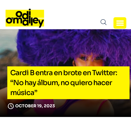
Cardi B entra en brote en Twitter:
“No hay álbum, no quiero hacer
música”
OCTOBER 19, 2023