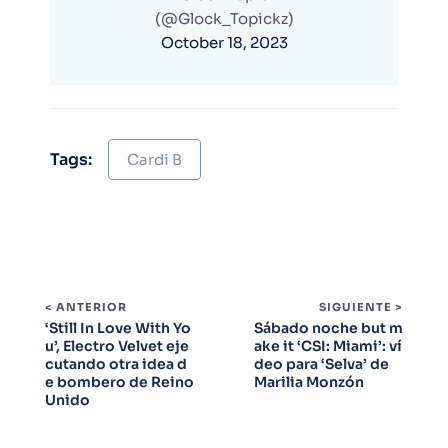
(@Glock_Topickz)
October 18, 2023
Tags:
Cardi B
< ANTERIOR
SIGUIENTE >
‘Still In Love With Yo
Sábado noche but m
u’, Electro Velvet eje
ake it ‘CSI: Miami’: ví
cutando otra idea d
deo para ‘Selva’ de
e bombero de Reino
Marilia Monzón
Unido