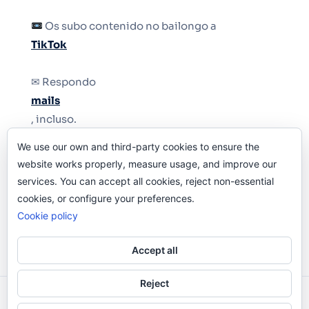
Os subo contenido no bailongo a
TikTok
✉ Respondo
mails
, incluso.
We use our own and third-party cookies to ensure the
Y si una persona no puede tener teléfono, que
website works properly, measure usage, and improve our
le quiten el teléfono.
services. You can accept all cookies, reject non-essential
cookies, or configure your preferences.
Cookie policy
Accept all
Reject
Odi O'Malley © 2016-2025. Todos Los Derechos