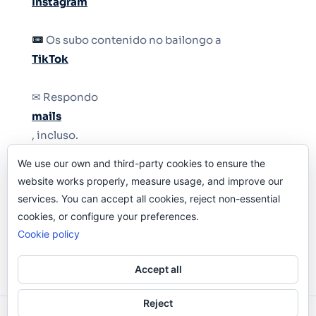
Instagram
Os subo contenido no bailongo a
TikTok
✉ Respondo
mails
, incluso.
We use our own and third-party cookies to ensure the
Y si una persona no puede tener teléfono, que
website works properly, measure usage, and improve our
le quiten el teléfono.
services. You can accept all cookies, reject non-essential
cookies, or configure your preferences.
Cookie policy
Accept all
Reject