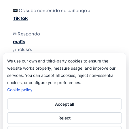
Os subo contenido no bailongo a
TikTok
✉ Respondo
mails
, incluso.
We use our own and third-party cookies to ensure the
Y si una persona no puede tener teléfono, que
website works properly, measure usage, and improve our
le quiten el teléfono.
services. You can accept all cookies, reject non-essential
cookies, or configure your preferences.
Cookie policy
Accept all
Reject
Odi O'Malley © 2016-2025. Todos Los Derechos