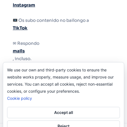
Instagram
Os subo contenido no bailongo a
TikTok
✉ Respondo
mails
, incluso.
We use our own and third-party cookies to ensure the
Y si una persona no puede tener teléfono, que
website works properly, measure usage, and improve our
le quiten el teléfono.
services. You can accept all cookies, reject non-essential
cookies, or configure your preferences.
Cookie policy
Accept all
Reject