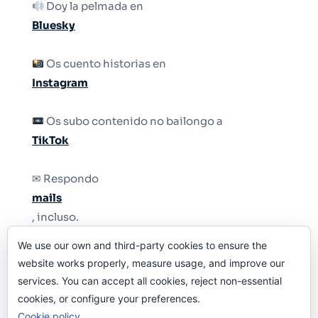
Doy la pelmada en
Bluesky
Os cuento historias en
Instagram
Os subo contenido no bailongo a
TikTok
✉ Respondo
mails
, incluso.
We use our own and third-party cookies to ensure the
Y si una persona no puede tener teléfono, que
website works properly, measure usage, and improve our
le quiten el teléfono.
services. You can accept all cookies, reject non-essential
cookies, or configure your preferences.
Cookie policy