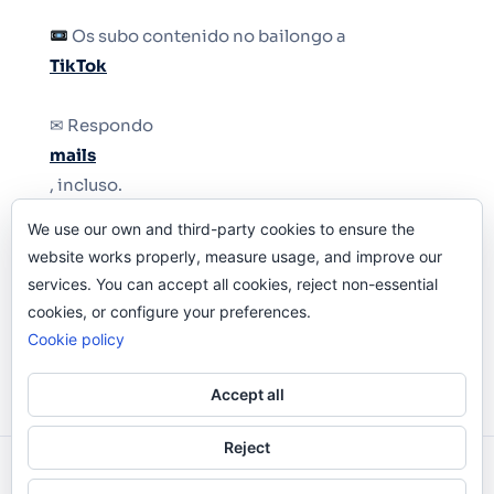
Os subo contenido no bailongo a
TikTok
✉ Respondo
mails
, incluso.
We use our own and third-party cookies to ensure the
Y si una persona no puede tener teléfono, que
website works properly, measure usage, and improve our
le quiten el teléfono.
services. You can accept all cookies, reject non-essential
cookies, or configure your preferences.
Cookie policy
Accept all
Reject
Odi O'Malley © 2016-2025. Todos Los Derechos