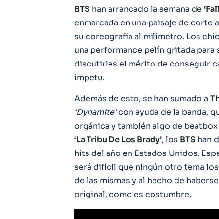
BTS
han arrancado la semana de
‘Fal
enmarcada en una paisaje de corte as
su coreografía al milímetro. Los ch
una performance pelín gritada para 
discutirles el mérito de conseguir 
ímpetu.
Además de esto, se han sumado a
T
‘Dynamite’
con ayuda de la banda, q
orgánica y también algo de beatbox 
‘La Tribu De Los Brady’
, los
BTS
han d
hits del año en Estados Unidos. Esp
será difícil que ningún otro tema lo
de las mismas y al hecho de haberse
original, como es costumbre.