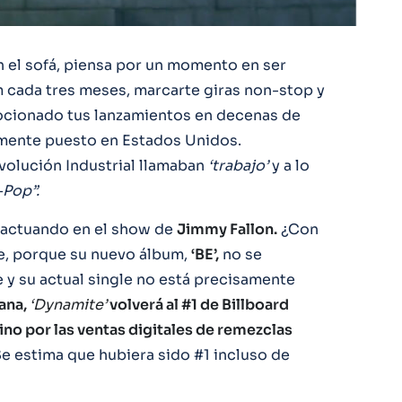
en el sofá, piensa por un momento en ser
m cada tres meses, marcarte giras non-stop y
ocionado tus lanzamientos en decenas de
lmente puesto en Estados Unidos.
volución Industrial llamaban
‘trabajo’
y a lo
-Pop”.
á actuando en el show de
Jimmy Fallon.
¿Con
, porque su nuevo álbum,
‘BE’,
no se
e y su actual single no está precisamente
ana,
‘Dynamite’
volverá al #1 de Billboard
no por las ventas digitales de remezclas
Se estima que hubiera sido #1 incluso de