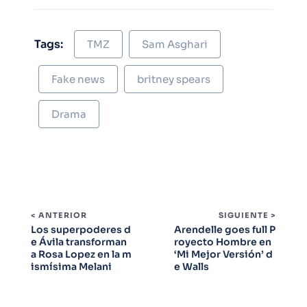
Tags:
TMZ
Sam Asghari
Fake news
britney spears
Drama
< ANTERIOR
SIGUIENTE >
Los superpoderes d
Arendelle goes full P
e Ávila transforman
royecto Hombre en
a Rosa Lopez en la m
‘Mi Mejor Versión’ d
ismísima Melani
e Walls