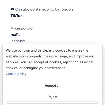
Os subo contenido no bailongo a
TikTok
✉ Respondo
mails
, incluso.
We use our own and third-party cookies to ensure the
Y si una persona no puede tener teléfono, que
website works properly, measure usage, and improve our
le quiten el teléfono.
services. You can accept all cookies, reject non-essential
cookies, or configure your preferences.
Cookie policy
Accept all
Reject
Odi O'Malley © 2016-2025. Todos Los Derechos