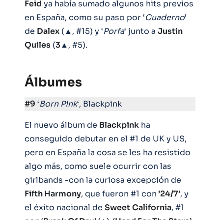
Feid
ya había sumado algunos hits previos
en España, como su paso por ‘
Cuaderno
‘
de
Dalex
(▲, #15) y ‘
Porfa
‘ junto a
Justin
Quiles
(
3
▲, #5).
Álbumes
#9
‘
Born Pink
‘, Blackpink
El nuevo álbum de
Blackpink
ha
conseguido debutar en el #1 de UK y US,
pero en España la cosa se les ha resistido
algo más, como suele ocurrir con las
girlbands -con la curiosa excepción de
Fifth Harmony
, que fueron #1 con
’24/7′
, y
el éxito nacional de
Sweet
California
, #1