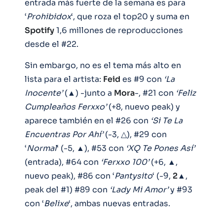
entrada más fuerte de la semana es para
‘
Prohibidox
‘, que roza el top20 y suma en
Spotify
1,6 millones de reproducciones
desde el #22.
Sin embargo, no es el tema más alto en
lista para el artista:
Feid
es #9 con
‘La
Inocente’
(▲) -junto a
Mora
-, #21 con
‘Feliz
Cumpleaños Ferxxo’
(+8, nuevo peak) y
aparece también en el #26 con
‘Si Te La
Encuentras Por Ahí’
(-3, △), #29 con
‘
Normal
‘ (-5, ▲), #53 con
‘XQ Te Pones Así’
(entrada), #64 con
‘Ferxxo 100’
(+6, ▲,
nuevo peak), #86 con ‘
Pantysito
‘ (-9,
2
▲,
peak del #1) #89 con
‘Lady Mi Amor’
y #93
con ‘
Belixe
‘, ambas nuevas entradas.