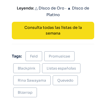
Leyenda:
△ Disco de Oro · ▲ Disco de
Platino
Consulta todas las listas de la
semana
Tags:
Feid
Promusicae
Blackpink
Listas españolas
Rina Sawayama
Quevedo
Bizarrap