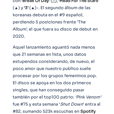
con
‘Break Of Day’
(△),
‘Head For The Stars’
(▲) y
‘3’
(▲)-. El segundo álbum de las
koreanas debuta en el #9 español,
perdiendo 5 posiciones frente ‘The
Album’, el que fuera su disco de debut en
2020.
Aquel lanzamiento aguantó nada menos
que 21 semanas en lista, unos datos
estupendos considerando, de nuevo, el
poco amor que nuestro publico suele
procesar por los grupos femeninos pop.
El disco se apoya en los dos primeros
singles, que han conseguido pasar
también por el top100 patrio:
‘Pink Venom’
fue #75 y esta semana ‘
Shut
Down
‘ entra al
#82, sumando 523k escuchas en
Spotify