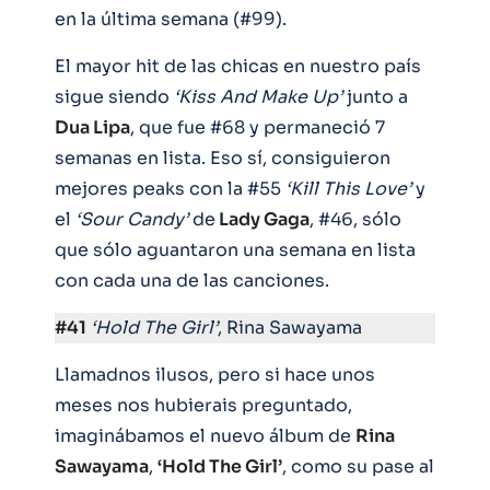
en la última semana (#99).
El mayor hit de las chicas en nuestro país
sigue siendo
‘Kiss And Make Up’
junto a
Dua Lipa
, que fue #68 y permaneció 7
semanas en lista. Eso sí, consiguieron
mejores peaks con la #55
‘Kill This Love’
y
el
‘Sour Candy’
de
Lady Gaga
, #46, sólo
que sólo aguantaron una semana en lista
con cada una de las canciones.
#41
‘Hold The Girl’
, Rina Sawayama
Llamadnos ilusos, pero si hace unos
meses nos hubierais preguntado,
imaginábamos el nuevo álbum de
Rina
Sawayama
,
‘Hold The Girl’
, como su pase al