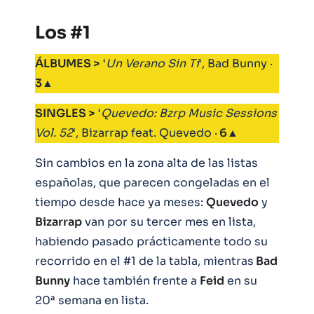
Los #1
ÁLBUMES >
‘
Un Verano Sin Ti
‘, Bad Bunny ·
3
▲
SINGLES >
‘
Quevedo: Bzrp Music Sessions
Vol. 52
‘, Bizarrap feat. Quevedo ·
6
▲
Sin cambios en la zona alta de las listas
españolas, que parecen congeladas en el
tiempo desde hace ya meses:
Quevedo
y
Bizarrap
van por su tercer mes en lista,
habiendo pasado prácticamente todo su
recorrido en el #1 de la tabla, mientras
Bad
Bunny
hace también frente a
Feid
en su
20ª semana en lista.