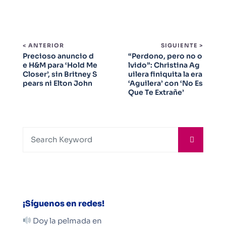
< ANTERIOR
SIGUIENTE >
Precioso anuncio d
“Perdono, pero no o
e H&M para ‘Hold Me
lvido”: Christina Ag
Closer’, sin Britney S
uilera finiquita la era
pears ni Elton John
‘Aguilera’ con ‘No Es
Que Te Extrañe’
¡Síguenos en redes!
Doy la pelmada en