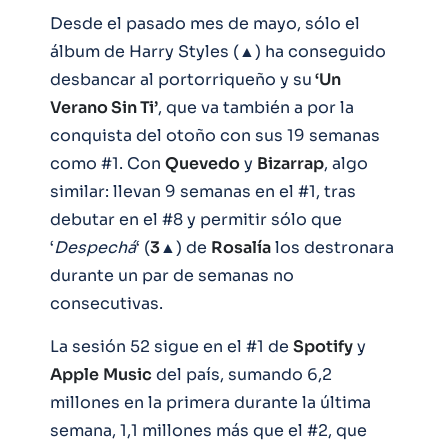
Desde el pasado mes de mayo, sólo el
álbum de Harry Styles (▲) ha conseguido
desbancar al portorriqueño y su
‘Un
Verano Sin Ti’
, que va también a por la
conquista del otoño con sus 19 semanas
como #1. Con
Quevedo
y
Bizarrap
, algo
similar: llevan 9 semanas en el #1, tras
debutar en el #8 y permitir sólo que
‘
Despechá
‘ (
3
▲) de
Rosalía
los destronara
durante un par de semanas no
consecutivas.
La sesión 52 sigue en el #1 de
Spotify
y
Apple
Music
del país, sumando 6,2
millones en la primera durante la última
semana, 1,1 millones más que el #2, que