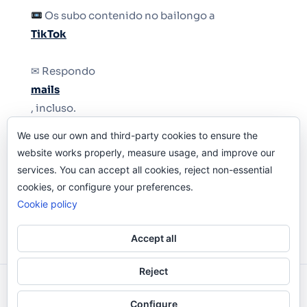
Os subo contenido no bailongo a
TikTok
✉ Respondo
mails
, incluso.
We use our own and third-party cookies to ensure the
Y si una persona no puede tener teléfono, que
website works properly, measure usage, and improve our
le quiten el teléfono.
services. You can accept all cookies, reject non-essential
cookies, or configure your preferences.
Cookie policy
Accept all
Reject
Odi O'Malley © 2016-2025. Todos Los Derechos
Configure
Reservados.