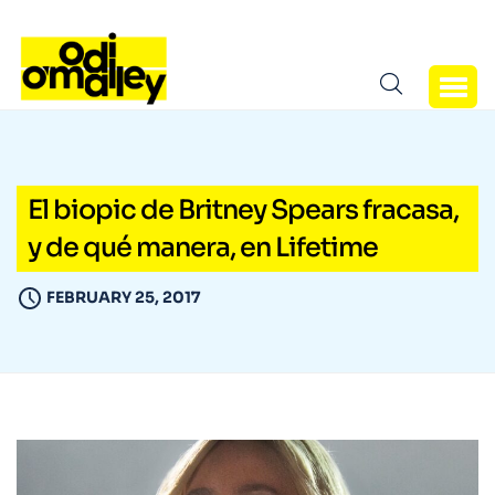
El biopic de Britney Spears fracasa,
y de qué manera, en Lifetime
FEBRUARY 25, 2017