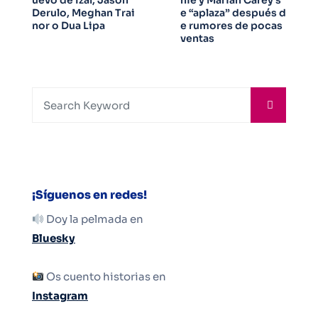
uevo de Izal, Jason
hie y Mariah Carey s
Derulo, Meghan Trai
e “aplaza” después d
nor o Dua Lipa
e rumores de pocas
ventas
¡Síguenos en redes!
Doy la pelmada en
Bluesky
Os cuento historias en
Instagram