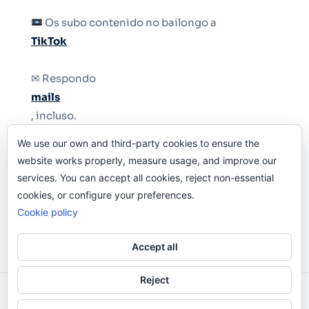
Os subo contenido no bailongo a
TikTok
✉ Respondo
mails
, incluso.
We use our own and third-party cookies to ensure the
Y si una persona no puede tener teléfono, que
website works properly, measure usage, and improve our
le quiten el teléfono.
services. You can accept all cookies, reject non-essential
cookies, or configure your preferences.
Cookie policy
Accept all
Reject
Odi O'Malley © 2016-2025. Todos Los Derechos