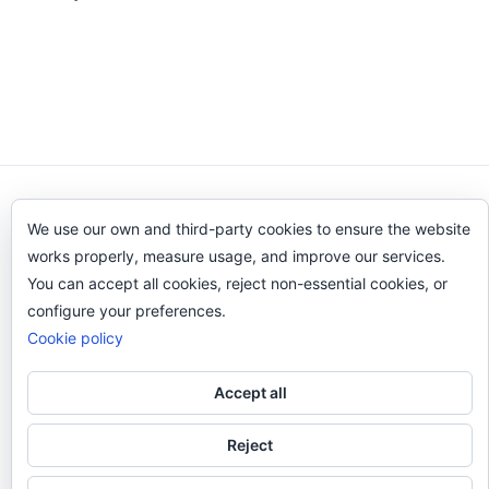
Odi O'Malley © 2016-2025. Todos Los Derechos
We use our own and third-party cookies to ensure the website
Reservados.
works properly, measure usage, and improve our services.
You can accept all cookies, reject non-essential cookies, or
configure your preferences.
Cookie policy
Accept all
Reject