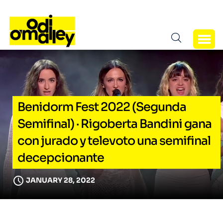
Benidorm Fest 2022 (Segunda
Semifinal) · Rigoberta Bandini gana
con jurado y televoto una semifinal
decepcionante
JANUARY 28, 2022