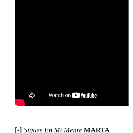
[-]
Sigues En Mi Mente
MARTA