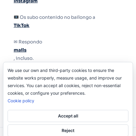
Instagram
Os subo contenido no bailongo a
TikTok
✉ Respondo
mails
, incluso.
We use our own and third-party cookies to ensure the
Y si una persona no puede tener teléfono, que
website works properly, measure usage, and improve our
le quiten el teléfono.
services. You can accept all cookies, reject non-essential
cookies, or configure your preferences.
Cookie policy
Accept all
Reject