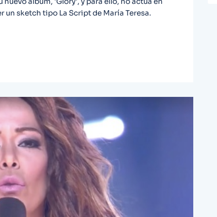
nuevo álbum, 'Glory', y para ello, no actúa en
r un sketch tipo La Script de María Teresa.