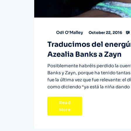
Odi O'Malley
October 22, 2016
Traducimos del energúm
Azealia Banks a Zayn
Posiblemente habréis perdido la cuent
Banks y Zayn, porque ha tenido tantas
fue la última vez que fue relevante: el d
como diciendo “ya está la niña dando 
Read
More