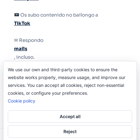
Os subo contenido no bailongo a
TikTok
✉ Respondo
mails
, incluso.
We use our own and third-party cookies to ensure the
Y si una persona no puede tener teléfono, que
website works properly, measure usage, and improve our
le quiten el teléfono.
services. You can accept all cookies, reject non-essential
cookies, or configure your preferences.
Cookie policy
Accept all
Reject
Odi O'Malley © 2016-2025. Todos Los Derechos