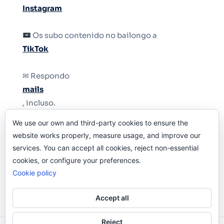
Instagram
Os subo contenido no bailongo a
TikTok
✉ Respondo
mails
, incluso.
We use our own and third-party cookies to ensure the
Y si una persona no puede tener teléfono, que
website works properly, measure usage, and improve our
le quiten el teléfono.
services. You can accept all cookies, reject non-essential
cookies, or configure your preferences.
Cookie policy
Accept all
Reject