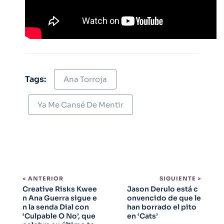
Tags:
Ana Torroja
Ya Me Cansé De Mentir
< ANTERIOR
SIGUIENTE >
Creative Risks Kwee
Jason Derulo está c
n Ana Guerra sigue e
onvencido de que le
n la senda Dial con
han borrado el pito
‘Culpable O No’, que
en ‘Cats’