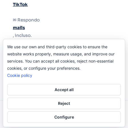
TikTok
✉ Respondo
mails
, incluso.
We use our own and third-party cookies to ensure the
Y si una persona no puede tener teléfono, que
website works properly, measure usage, and improve our
le quiten el teléfono.
services. You can accept all cookies, reject non-essential
cookies, or configure your preferences.
Cookie policy
Accept all
Reject
Odi O'Malley © 2016-2025. Todos Los Derechos
Configure
Reservados.