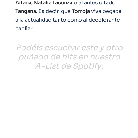
Aitana, Natalia Lacunza
o el antes citado
Tangana.
Es decir, que
Torroja
vive pegada
a la actualidad tanto como al decolorante
capilar.
Podéis escuchar este y otro
puñado de hits en nuestro
A-List de Spotify: