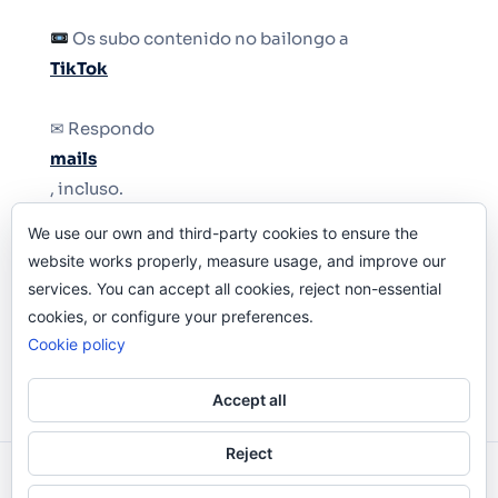
Os subo contenido no bailongo a
TikTok
✉ Respondo
mails
, incluso.
We use our own and third-party cookies to ensure the
Y si una persona no puede tener teléfono, que
website works properly, measure usage, and improve our
le quiten el teléfono.
services. You can accept all cookies, reject non-essential
cookies, or configure your preferences.
Cookie policy
Accept all
Reject
Odi O'Malley © 2016-2025. Todos Los Derechos