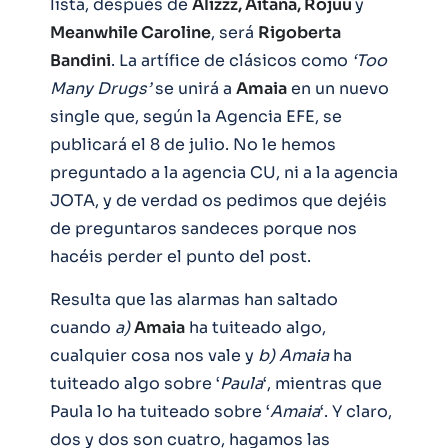
lista, después de
Alizzz, Aitana, Rojuu
y
Meanwhile Caroline
, será
Rigoberta
Bandini
. La artífice de clásicos como
‘Too
Many Drugs’
se unirá a
Amaia
en un nuevo
single que, según la Agencia EFE, se
publicará el 8 de julio. No le hemos
preguntado a la agencia CU, ni a la agencia
JOTA, y de verdad os pedimos que dejéis
de preguntaros sandeces porque nos
hacéis perder el punto del post.
Resulta que las alarmas han saltado
cuando
a)
Amaia
ha tuiteado algo,
cualquier cosa nos vale y
b)
Amaia
ha
tuiteado algo sobre ‘
Paula
‘, mientras que
Paula lo ha tuiteado sobre ‘
Amaia
‘. Y claro,
dos y dos son cuatro, hagamos las