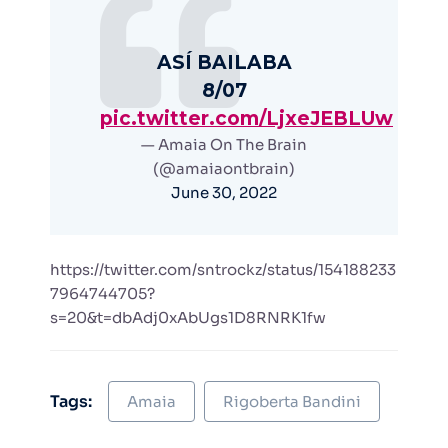
ASÍ BAILABA
8/07
pic.twitter.com/LjxeJEBLUw
— Amaia On The Brain
(@amaiaontbrain)
June 30, 2022
https://twitter.com/sntrockz/status/154188233
7964744705?
s=20&t=dbAdj0xAbUgs1D8RNRK1fw
Tags:
Amaia
Rigoberta Bandini