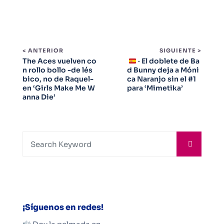
< ANTERIOR
SIGUIENTE >
The Aces vuelven co
· El doblete de Ba
n rollo bollo -de lés
d Bunny deja a Móni
bico, no de Raquel-
ca Naranjo sin el #1
en ‘Girls Make Me W
para ‘Mimetika’
anna Die’
¡Síguenos en redes!