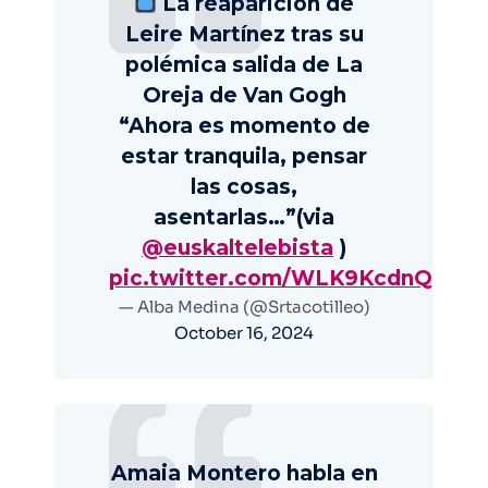
La reaparición de
Leire Martínez tras su
polémica salida de La
Oreja de Van Gogh
“Ahora es momento de
estar tranquila, pensar
las cosas,
asentarlas…”(via
@euskaltelebista
)
pic.twitter.com/WLK9KcdnQi
— Alba Medina (@Srtacotilleo)
October 16, 2024
Amaia Montero habla en