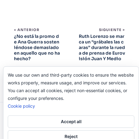
< ANTERIOR
SIGUIENTE >
¿No está la promo d
Ruth Lorenzo se mar
e Ana Guerra sosten
ca un “grábales las c
iéndose demasiado
aras” durante la rued
en aquello que no ha
a de prensa de Eurov
hecho?
isión Juan Y Medio
We use our own and third-party cookies to ensure the website
works properly, measure usage, and improve our services.
You can accept all cookies, reject non-essential cookies, or
configure your preferences.
Cookie policy
Odi O'Malley © 2016-2025. Todos Los Derechos
Reservados.
Accept all
Reject