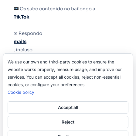
Os subo contenido no bailongo a
TikTok
✉ Respondo
mails
, incluso.
We use our own and third-party cookies to ensure the
Y si una persona no puede tener teléfono, que
website works properly, measure usage, and improve our
le quiten el teléfono.
services. You can accept all cookies, reject non-essential
cookies, or configure your preferences.
Cookie policy
Accept all
Reject
Odi O'Malley © 2016-2025. Todos Los Derechos