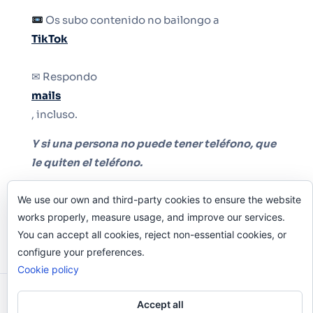
Os subo contenido no bailongo a
TikTok
✉ Respondo
mails
, incluso.
Y si una persona no puede tener teléfono, que
le quiten el teléfono.
We use our own and third-party cookies to ensure the website
works properly, measure usage, and improve our services.
You can accept all cookies, reject non-essential cookies, or
configure your preferences.
Cookie policy
Odi O'Malley © 2016-2025. Todos Los Derechos
Accept all