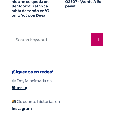
nidorm se queda en
02E07 · ‘¡Vente A Es
Benidorm: Xeinn ca
paña!’
mbia de tercio en ‘C
omo Yo’, con Deva
¡Síguenos en redes!
Doy la pelmada en
Bluesky
Os cuento historias en
Instagram