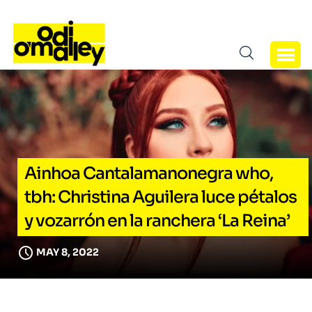
Ainhoa Cantalamanonegra who,
tbh: Christina Aguilera luce pétalos
y vozarrón en la ranchera ‘La Reina’
MAY 8, 2022