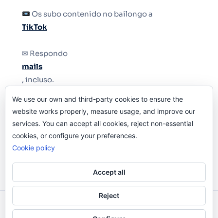
Os subo contenido no bailongo a
TikTok
✉ Respondo
mails
, incluso.
We use our own and third-party cookies to ensure the
Y si una persona no puede tener teléfono, que
website works properly, measure usage, and improve our
le quiten el teléfono.
services. You can accept all cookies, reject non-essential
cookies, or configure your preferences.
Cookie policy
Accept all
Reject
Odi O'Malley © 2016-2025. Todos Los Derechos