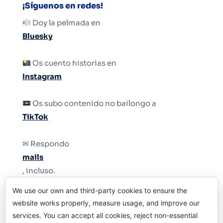
¡Síguenos en redes!
Doy la pelmada en
Bluesky
Os cuento historias en
Instagram
Os subo contenido no bailongo a
TikTok
✉ Respondo
mails
, incluso.
We use our own and third-party cookies to ensure the
Y si una persona no puede tener teléfono, que
website works properly, measure usage, and improve our
le quiten el teléfono.
services. You can accept all cookies, reject non-essential