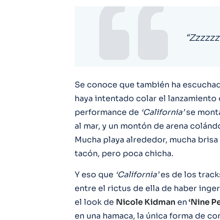
“Zzzzzz
Se conoce que también ha escucha
haya intentado colar el lanzamiento 
performance de
‘California’
se mont
al mar, y un montón de arena colánd
Mucha playa alrededor, mucha brisa
tacón, pero poca chicha.
Y eso que
‘California’
es de los track
entre el rictus de ella de haber in
el look de
Nicole Kidman
en
‘Nine Pe
en una hamaca, la única forma de co