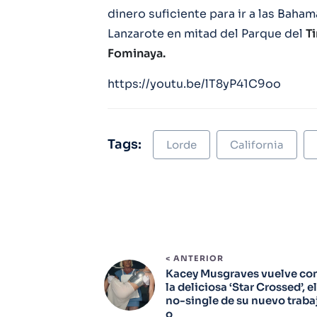
dinero suficiente para ir a las Baham
Lanzarote en mitad del Parque del
T
Fominaya.
https://youtu.be/lT8yP41C9oo
Tags:
Lorde
California
< ANTERIOR
Kacey Musgraves vuelve co
la deliciosa ‘Star Crossed’, el
no-single de su nuevo traba
o