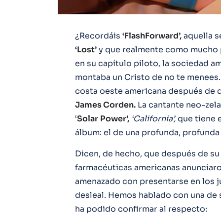
¿Recordáis
‘FlashForward’,
aquella s
‘Lost’
y que realmente como mucho p
en su capítulo piloto, la sociedad a
montaba un Cristo de no te menees. 
costa oeste americana después de
James Corden.
La cantante neo-zela
‘
Solar
Power’,
‘California’,
que tiene 
álbum: el de una profunda, profund
Dicen, de hecho, que después de su
farmacéuticas americanas anunciaro
amenazado con presentarse en los 
desleal. Hemos hablado con una de su
ha podido confirmar al respecto: