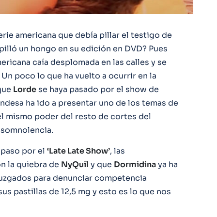
erie americana que debía pillar el testigo de
illó un hongo en su edición en DVD? Pues
mericana caía desplomada en las calles y se
Un poco lo que ha vuelto a ocurrir en la
 que
Lorde
se haya pasado por el show de
ndesa ha ido a presentar uno de los temas de
el mismo poder del resto de cortes del
a somnolencia.
 paso por el
‘Late Late Show’
, las
n la quiebra de
NyQuil
y que
Dormidina
ya ha
juzgados para denunciar competencia
s pastillas de 12,5 mg y esto es lo que nos