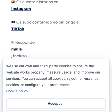
Os cuento historias en
Instagram
Os subo contenido no bailongo a
TikTok
✉ Respondo
mails
, incluso.
We use our own and third-party cookies to ensure the
Y si una persona no puede tener teléfono, que
website works properly, measure usage, and improve our
le quiten el teléfono.
services. You can accept all cookies, reject non-essential
cookies, or configure your preferences.
Cookie policy
Accept all