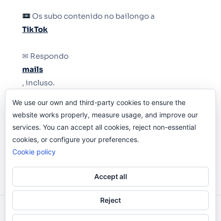
Os subo contenido no bailongo a
TikTok
✉ Respondo
mails
, incluso.
We use our own and third-party cookies to ensure the
Y si una persona no puede tener teléfono, que
website works properly, measure usage, and improve our
le quiten el teléfono.
services. You can accept all cookies, reject non-essential
cookies, or configure your preferences.
Cookie policy
Accept all
Reject
Odi O'Malley © 2016-2025. Todos Los Derechos