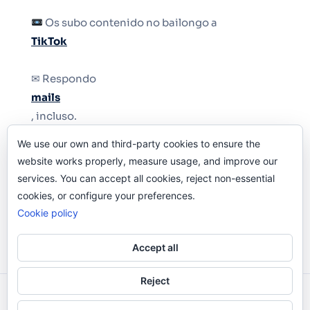
Os subo contenido no bailongo a
TikTok
✉ Respondo
mails
, incluso.
We use our own and third-party cookies to ensure the
Y si una persona no puede tener teléfono, que
website works properly, measure usage, and improve our
le quiten el teléfono.
services. You can accept all cookies, reject non-essential
cookies, or configure your preferences.
Cookie policy
Accept all
Reject
Odi O'Malley © 2016-2025. Todos Los Derechos