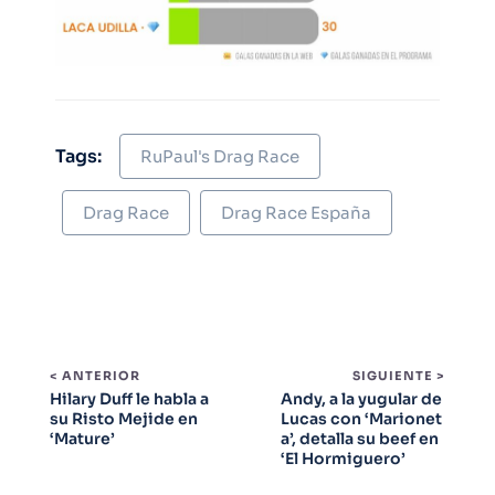
Tags:
RuPaul's Drag Race
Drag Race
Drag Race España
< ANTERIOR
SIGUIENTE >
Hilary Duff le habla a
Andy, a la yugular de
su Risto Mejide en
Lucas con ‘Marionet
‘Mature’
a’, detalla su beef en
‘El Hormiguero’